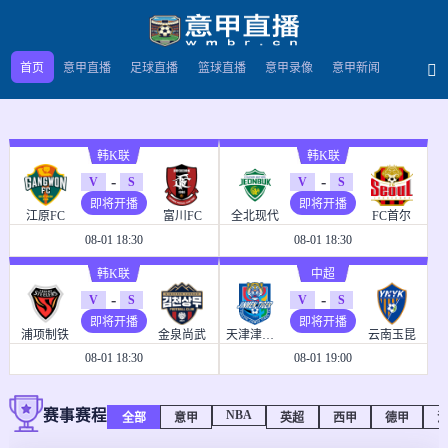
首页
意甲直播
足球直播
篮球直播
意甲录像
意甲新闻
韩K联
韩K联
-
-
V
S
V
S
即将开播
即将开播
江原FC
富川FC
全北现代
FC首尔
08-01 18:30
08-01 18:30
韩K联
中超
-
-
V
S
V
S
即将开播
即将开播
浦项制铁
金泉尚武
天津津门虎
云南玉昆
08-01 18:30
08-01 19:00
赛事赛程
NBA
全部
意甲
英超
西甲
德甲