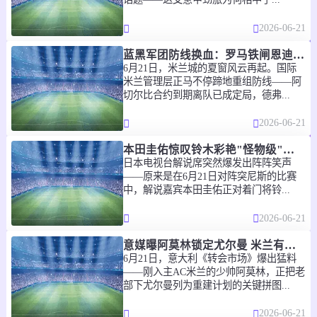
直播中
2026-06-21
2026-08-01 16:00
罗乙
蓝黑军团防线换血：罗马铁闸恩迪卡标价4000万欧，国米能否破局？
6月21日，米兰城的夏窗风云再起。国际
-
V
S
斯克拉雷西塔
塔古穆里斯
米兰管理层正马不停蹄地重组防线——阿
切尔比合约到期离队已成定局，德弗...
直播中
2026-06-21
2026-08-01 16:00
罗乙
本田圭佑惊叹铃木彩艳"怪物级"体质 40岁老将自嘲：这脚法我可学不来
-
V
S
FC贝卡
林达伯史特范斯提
日本电视台解说席突然爆发出阵阵笑声
——原来是在6月21日对阵突尼斯的比赛
中，解说嘉宾本田圭佑正对着门将铃...
直播中
2026-06-21
2026-08-01 16:00
罗乙
意媒曝阿莫林锁定尤尔曼 米兰有望以4500万欧"友情价"挖角葡体队长
-
V
S
哥利亚
维图尔
6月21日，意大利《转会市场》爆出猛料
——刚入主AC米兰的少帅阿莫林，正把老
直播中
部下尤尔曼列为重建计划的关键拼图...
2026-08-01 16:00
2026-06-21
罗乙