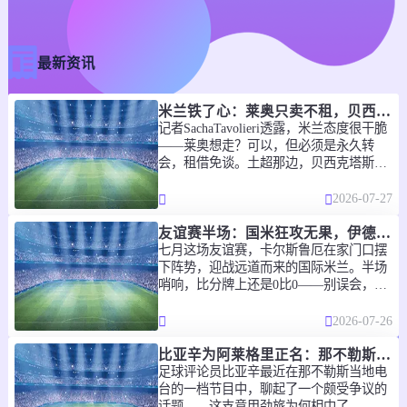
2026-08-01 16:00
乌克甲
-
V
S
切尔尼夫
库利基夫
最新资讯
直播中
米兰铁了心：莱奥只卖不租，贝西克塔斯领跑
2026-08-01 16:00
罗乙
记者SachaTavolieri透露，米兰态度很干脆
——莱奥想走？可以，但必须是永久转
-
V
S
阿富马齐
CS布加勒斯特迪纳摩
会，租借免谈。土超那边，贝西克塔斯跟
莱...
直播中
2026-07-27
2026-08-01 16:00
友谊赛半场：国米狂攻无果，伊德里苏、比塞克造险，0-0暂平卡尔斯鲁厄
罗乙
七月这场友谊赛，卡尔斯鲁厄在家门口摆
-
V
S
下阵势，迎战远道而来的国际米兰。半场
苏西瓦
康戈迪亚齐安
哨响，比分牌上还是0比0——别误会，
场...
直播中
2026-07-26
2026-08-01 16:00
罗乙
比亚辛为阿莱格里正名：那不勒斯押宝"实用派"教头绝非昏招
足球评论员比亚辛最近在那不勒斯当地电
-
V
S
达姆布雷维塔
赫曼施塔特
台的一档节目中，聊起了一个颇受争议的
话题——这支意甲劲旅为何相中了...