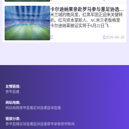
-
V
S
卡尔迪纳莱亲赴罗马参与意足协选举 米兰老板加速布局意大利足坛
梅塔洛格布斯
AFC金属布佐
米兰城的晚风里，红黑军团正迎来关键转
折。红鸟资本掌舵人、AC米兰老板格里·
直播中
卡尔迪纳莱被证实将于6月22日飞...
2026-08-01 16:00
罗乙
2026-06-20
-
V
S
拉米库瓦尔塞
波佩什蒂莱奥代尼
直播中
2026-08-01 16:00
罗乙
-
V
S
拜侯尔
斯洛博齐亚
友情链接:
意甲直播
直播中
网站地图:
2026-08-01 16:00
澳北女联
网站地图
意甲直播
足球直播
篮球直播
-
V
S
凯恩斯海豚女篮
汤斯维尔火焰女篮
链接分类:
意甲直播
足球直播
篮球直播
意甲录像
意甲新闻